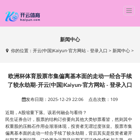
T
o
g
g
新闻中心
l
e
你的位置：
开云(中国)Kaiyun·官方网站 - 登录入口
>
新闻中心
>
n
a
v
i
欧洲杯体育股票市集偏离基本面的走动一经合手续
g
了较永劫期-开云(中国)Kaiyun·官方网站 - 登录入口
a
t
发布日期：2025-12-29 22:06 点击次数：109
i
o
近期，A股缩量下落。该若何融会与看待？
n
民生证券合计，股票的结构订价要向其他大类钞票看皆，然则其中
权重股的压舱石作用会渐渐体现，投资者无谓过度张皇。股票市集
偏离基本面的走动一经合手续了较永劫期，背后其实是投资者避开
短期基本面问题、订价更为远期且短期不可证伪的成长与主题，但