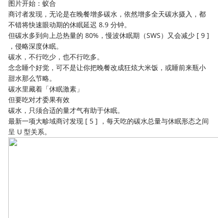
图片开始：蚁合
商讨者发现，无论是在晚餐增多碳水，依然增多全天碳水摄入，都
不错将快速眼动期的休眠延迟 8.9 分钟。
但碳水多到向上总热量的 80%，慢波休眠期（SWS）又会减少 [ 9 ]
，侵略深度休眠。
碳水，不行吃少，也不行吃多。
念念睡个好觉，可不是让你把晚餐改成狂炫大米饭，或睡前来瓶小
甜水那么节略。
碳水里藏着「休眠激素」
但要吃对才委果有效
碳水，只须合适的量才气有助于休眠。
最新一项大畛域商讨发现 [ 5 ] ，每天吃的碳水总量与休眠形态之间
呈 U 型关系。