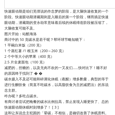
快速眼动期是咱们芜俚说的作念梦的阶段，是大脑快速收复的一个
阶段。快速眼动期潜藏期则是入睡后的第一个阶段，继而插足快速
眼动期，潜藏期的变永劫常意味着后续的休眠缔造阶段被压缩了，
大脑收复可能不及。
图片开始：站酷海洛
商讨中的 50 克碳水是若干呢？帮环球节略知晓下：
1 平碗白米饭（200 克）
1 个蒸红薯 /1 根玉米（200～260 克）
2 个中等大小的苹果（400 克）
2.5 片全麦面包（100 克）
减肥的，控糖的，以及无肉不欢的一又友们……快对比下！睡不好
的原因终于找到了 � �
碳水摄入不及还可能和碎屑化休眠（夜醒）增多酌量，典型的等于
进行生酮饮食（简直不吃碳水，以高脂饮食为主的减肥法）的东说
念主群。
咋办呢？多吃点碳水。
有商讨者尝试把晚餐的碳水比例拉高，禁止发现入睡更快了、总的
快速眼动期休眠时刻增多了！ [ 3 ]
这和让东说念主犯困的「晕碳」不相似，是确切改善了休眠质料。