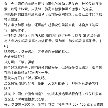
食，会让咱们的血糖出现过山车似的波动，激发自主神经反调度激
素（如肾上腺素、皮质醇、胰高血糖素和滋长激素）的分泌。
休眠期间的血糖和激素波动，会增多夜间醒觉，还会让全体的休眠
禁止裁减。
过多碳水和添加糖，还可能引起肠说念菌群变化、体魄炎症响应
等，侵略休眠。
一项针对绝经后女性的大畛域前瞻性商讨标明，膳食 GI 迟缓升高
与 3 年内失眠发病率的增多酌量。添加糖，与失眠发病率酌量。 [
6 ]
吃够碳水，吃好碳水，才是通宵好眠的驱动。
念念要睡得好
从好可口「饭」驱动
睡个好觉这件事，影响身分的确好多，但好好多吃点碳水，给体魄
有老本能睡好亦然迫切的一步。
那就从好可口「饭」驱动吧。
念念要驱动履行好可口饭的一又友可能要问，那碳水到底要怎样
吃？
其实《中国住户膳食指南》中的碳水推选量就很合适，仅仅好多东
说念主平时可能根底没吃够。
每天吃 200～300 克（生重）谷类（其中包括 50～150 克全谷物或