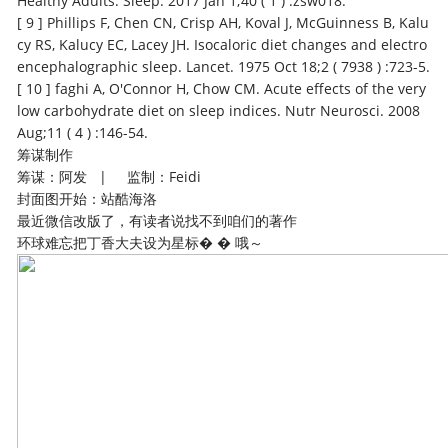
Healthy Adults. Sleep. 2017 Jan 1;40 ( 1 ) :zsw018.
[ 9 ] Phillips F, Chen CN, Crisp AH, Koval J, McGuinness B, Kalu
cy RS, Kalucy EC, Lacey JH. Isocaloric diet changes and electro
encephalographic sleep. Lancet. 1975 Oct 18;2 ( 7938 ) :723-5.
[ 10 ] faghi A, O'Connor H, Chow CM. Acute effects of the very
low carbohydrate diet on sleep indices. Nutr Neurosci. 2008
Aug;11 ( 4 ) :146-54.
筹谋制作
筹谋：阿发 | 监制：Feidi
封面图开始：站酷海洛
最近微信改版了，有读者说找不到咱们的著作
环球难忘把丁香大夫设为星标� � 哦～