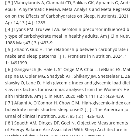
[ 3 ] Vlahoyiannis A, Giannaki CD, Sakkas GK, Aphamis G, Andr
eou E. A Systematic Review, Meta-Analysis and Meta-Regressi
on on the Effects of Carbohydrates on Sleep. Nutrients. 2021
Apr 14;13 ( 4 ) :1283.
[ 4 ] Lyons PM, Truswell AS. Serotonin precursor influenced b
y type of carbohydrate meal in healthy adults. Am J Clin Nutr.
1988 Mar;47 ( 3 ) :433-9.
[ 5 ] Zhao Y, Guo H. The relationship between carbohydrate i
ntake and sleep patterns [ J ] . Frontiers in Nutrition, 2024, 1
1: 1491999.
[ 6 ] Gangwisch JE, Hale L, St-Onge MP, Choi L, LeBlanc ES, Mal
aspina D, Opler MG, Shadyab AH, Shikany JM, Snetselaar L, Za
slavsky O, Lane D. High glycemic index and glycemic load diet
s as risk factors for insomnia: analyses from the Women's He
alth Initiative. Am J Clin Nutr. 2020 Feb 1;111 ( 2 ) :429-439.
[ 7 ] Afaghi A, O'Connor H, Chow C M. High-glycemic-index car
bohydrate meals shorten sleep onset2 [ J ] . The American jo
urnal of clinical nutrition, 2007, 85 ( 2 ) : 426-430.
[ 8 ] Spaeth AM, Dinges DF, Goel N. Objective Measurements
of Energy Balance Are Associated With Sleep Architecture in