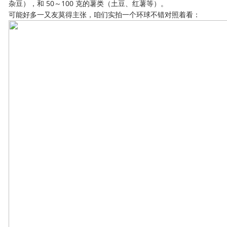
杂豆），和 50～100 克的薯类（土豆、红薯等）。
可能好多一又友莫得主张，咱们实拍一个环球不错对照着看：