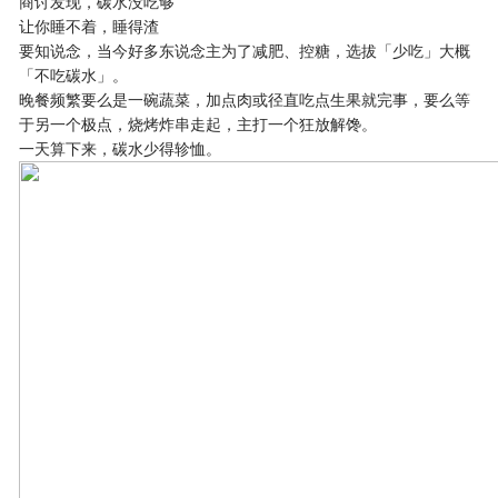
商讨发现，碳水没吃够
让你睡不着，睡得渣
要知说念，当今好多东说念主为了减肥、控糖，选拔「少吃」大概
「不吃碳水」。
晚餐频繁要么是一碗蔬菜，加点肉或径直吃点生果就完事，要么等
于另一个极点，烧烤炸串走起，主打一个狂放解馋。
一天算下来，碳水少得轸恤。