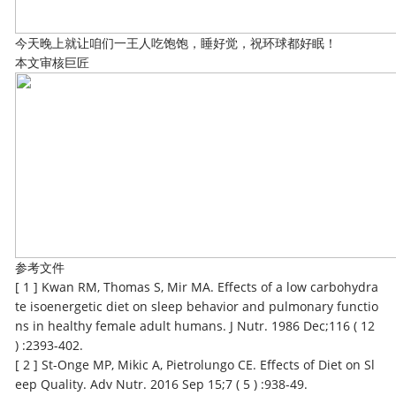
今天晚上就让咱们一王人吃饱饱，睡好觉，祝环球都好眠！
本文审核巨匠
参考文件
[ 1 ] Kwan RM, Thomas S, Mir MA. Effects of a low carbohydra
te isoenergetic diet on sleep behavior and pulmonary functio
ns in healthy female adult humans. J Nutr. 1986 Dec;116 ( 12
) :2393-402.
[ 2 ] St-Onge MP, Mikic A, Pietrolungo CE. Effects of Diet on Sl
eep Quality. Adv Nutr. 2016 Sep 15;7 ( 5 ) :938-49.