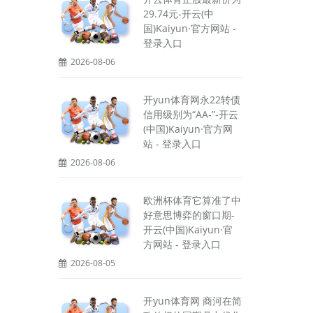
29.74元-开云(中
国)Kaiyun·官方网站 -
登录入口
2026-08-06
开yun体育网永22转债
信用级别为“AA-”-开云
(中国)Kaiyun·官方网
站 - 登录入口
2026-08-06
欧洲杯体育它算准了中
好意思博弈的窗口期-
开云(中国)Kaiyun·官
方网站 - 登录入口
2026-08-05
开yun体育网 商河在简