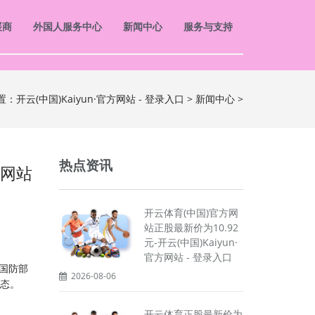
展商
外国人服务中心
新闻中心
服务与支持
置：
开云(中国)Kaiyun·官方网站 - 登录入口
>
新闻中心
>
热点资讯
方网站
开云体育(中国)官方网
站正股最新价为10.92
元-开云(中国)Kaiyun·
官方网站 - 登录入口
国国防部
2026-08-06
表态。
开云体育正股最新价为