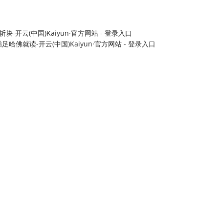
开云(中国)Kaiyun·官方网站 - 登录入口
就读-开云(中国)Kaiyun·官方网站 - 登录入口