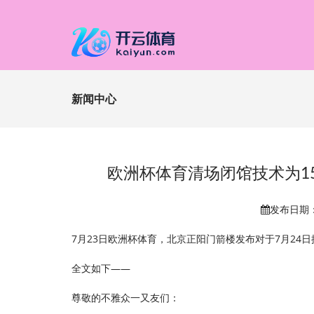
新闻中心
欧洲杯体育清场闭馆技术为15：3
发布日期：2
7月23日欧洲杯体育，北京正阳门箭楼发布对于7月24
全文如下——
尊敬的不雅众一又友们：